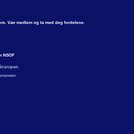
dere. Vær medlem og ta med deg fordelene.
m NSOF
årt program
ersonvern