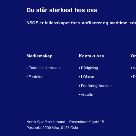
Du står sterkest hos oss
NSOF er fellesskapet for sjøoffiserer og maritime le
Medlemskap
Kontakt oss
O
•
Endre medlemskap
•
Rådgiving
•
V
•
Fordeler
•
LOfavør
•
P
•
Forsikringskontoret
•
Ansatte
Norsk Sjøoffiserforbund – Rosenkrantz' gate 15 -
Postboks 2000 Vika, 0125 Oslo